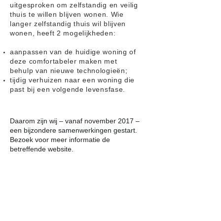
uitgesproken om zelfstandig en veilig
thuis te willen blijven wonen. Wie
langer zelfstandig thuis wil blijven
wonen, heeft 2 mogelijkheden:
aanpassen van de huidige woning of
deze comfortabeler maken met
behulp van nieuwe technologieën;
tijdig verhuizen naar een woning die
past bij een volgende levensfase.
Daarom zijn wij – vanaf november 2017 –
een bijzondere samenwerkingen gestart.
Bezoek voor meer informatie de
betreffende website.
Bas Molekamp
Interieurbouw (
www.rolstoelkeuken.nl
)
Wat Bas Molekamp Interieurbouw voor u
kan betekenen…
unieke en persoonlijke begeleiding
gebaseerd op uw specifieke wensen