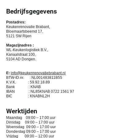
Bedrijfsgegevens
Postadres:
Keukenrenovatie Brabant,
Bloemaartsbeemd 17,
5121 SW Rijen
Magazijnadres :
WL-Keukenlogistiek B.V.,
Kanaalstraat 100,
5104 AD Dongen.
E:
info@keukenrenovatiebrabant.nl
BTW-ID.nr. : NL001483811B55
K.V.K. :
59.92.18.89
Bank : KNAB
IBAN : NL85KNAB
0722 1561 97
BIC : KNABNL2H
Werktijden
Maandag 09:00 – 17:00 uur
Dinsdag 09:00 – 17:00 uur
Woensdag 09:00 – 17:00 uur
Donderdag 09:00 – 17:00 uur
Vrijdag 09:00 – 12:00 uur